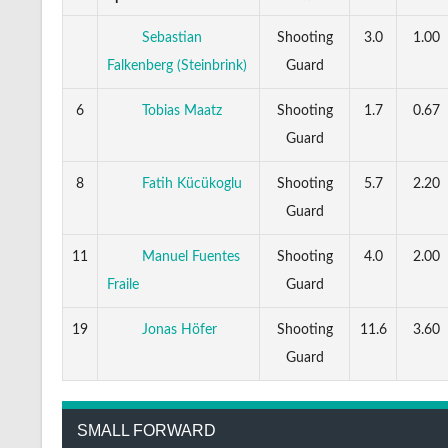
Sebastian
Shooting
3.0
1.00
Guard
Falkenberg (Steinbrink)
6
Tobias Maatz
Shooting
1.7
0.67
Guard
8
Fatih Kücükoglu
Shooting
5.7
2.20
Guard
11
Manuel Fuentes
Shooting
4.0
2.00
Guard
Fraile
19
Jonas Höfer
Shooting
11.6
3.60
Guard
SMALL FORWARD