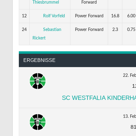
Thiesbrummel
Forward
12
Rolf Vorfeld
Power Forward
16.8
6.00
24
Sebastian
Power Forward
2.3
0.75
Rickert
ERGEBNISSE
22. Fe
1
SC WESTFALIA KINDERHA
13. Fe
8