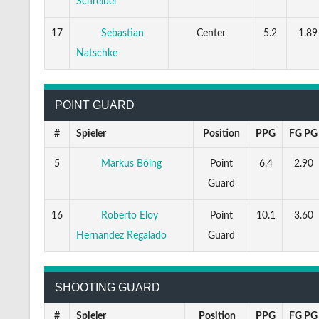
Schreiber
17
Sebastian
Center
5.2
1.89
Natschke
POINT GUARD
#
Spieler
Position
PPG
FG PG
5
Markus Böing
Point
6.4
2.90
Guard
16
Roberto Eloy
Point
10.1
3.60
Guard
Hernandez Regalado
SHOOTING GUARD
#
Spieler
Position
PPG
FG PG