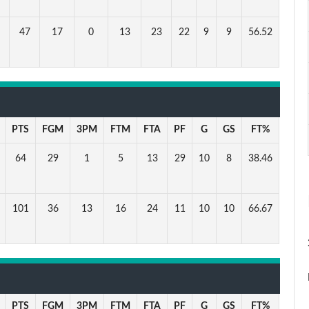
47
17
0
13
23
22
9
9
56.52
PTS
FGM
3PM
FTM
FTA
PF
G
GS
FT%
64
29
1
5
13
29
10
8
38.46
101
36
13
16
24
11
10
10
66.67
PTS
FGM
3PM
FTM
FTA
PF
G
GS
FT%