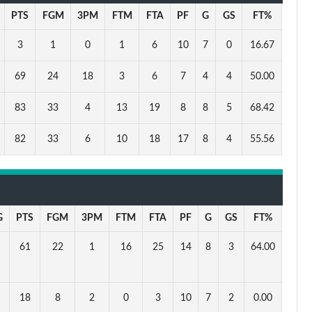
PTS
FGM
3PM
FTM
FTA
PF
G
GS
FT%
3
1
0
1
6
10
7
0
16.67
69
24
18
3
6
7
4
4
50.00
83
33
4
13
19
8
8
5
68.42
82
33
6
10
18
17
8
4
55.56
G
PTS
FGM
3PM
FTM
FTA
PF
G
GS
FT%
61
22
1
16
25
14
8
3
64.00
18
8
2
0
3
10
7
2
0.00