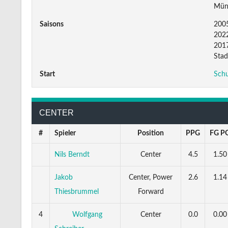
Mün
Saisons
2005
2022
2017
Stad
Start
Schu
CENTER
#
Spieler
Position
PPG
FG P
Nils Berndt
Center
4.5
1.50
Jakob
Center, Power
2.6
1.14
Thiesbrummel
Forward
4
Wolfgang
Center
0.0
0.00