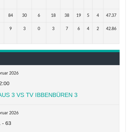
84
30
6
18
38
19
5
4
47.37
9
3
0
3
7
6
4
2
42.86
bruar 2026
2:00
US 3 VS TV IBBENBÜREN 3
bruar 2026
1
-
63