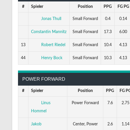
#
Spieler
Position
PPG
FG PG
Jonas Thull
Small Forward
0.4
0.14
Constantin Mannitz
Small Forward
17.3
6.00
13
Robert Riedel
Small Forward
10.4
4.13
44
Henry Bock
Small Forward
10.3
4.13
POWER FORWARD
#
Spieler
Position
PPG
FG P
Linus
Power Forward
7.6
2.75
Hommel
Jakob
Center, Power
2.6
1.14