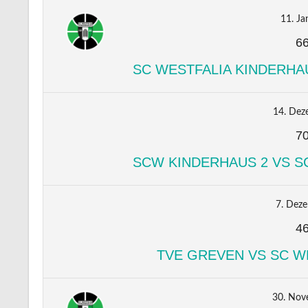
11. Ja
6
SC WESTFALIA KINDERHA
14. Dez
7
SCW KINDERHAUS 2 VS S
7. Dez
4
TVE GREVEN VS SC W
30. Nov