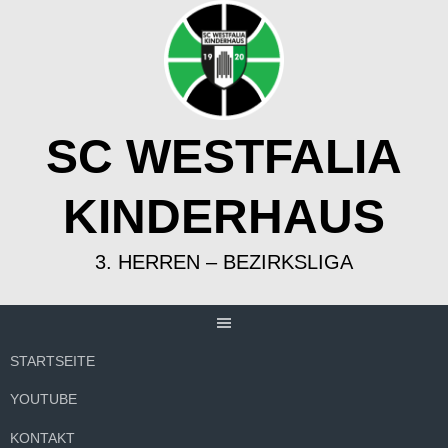
Springe
zum
Inhalt
SC WESTFALIA
KINDERHAUS
3. HERREN – BEZIRKSLIGA
STARTSEITE
YOUTUBE
KONTAKT