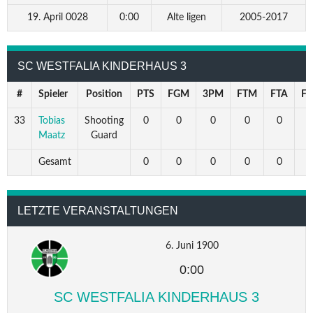
19. April 0028
0:00
Alte ligen
2005-2017
SC WESTFALIA KINDERHAUS 3
#
Spieler
Position
PTS
FGM
3PM
FTM
FTA
F
33
Tobias
Shooting
0
0
0
0
0
Maatz
Guard
Gesamt
0
0
0
0
0
LETZTE VERANSTALTUNGEN
6. Juni 1900
0:00
SC WESTFALIA KINDERHAUS 3