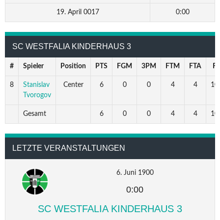
19. April 0017
0:00
SC WESTFALIA KINDERHAUS 3
#
Spieler
Position
PTS
FGM
3PM
FTM
FTA
F
8
Stanislav
Center
6
0
0
4
4
10
Tvorogov
Gesamt
6
0
0
4
4
10
LETZTE VERANSTALTUNGEN
6. Juni 1900
0:00
SC WESTFALIA KINDERHAUS 3