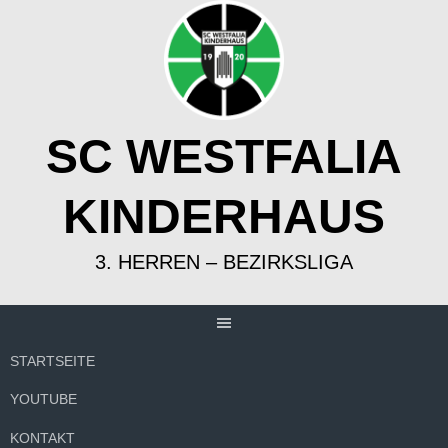
Springe
zum
Inhalt
SC WESTFALIA
KINDERHAUS
3. HERREN – BEZIRKSLIGA
STARTSEITE
YOUTUBE
KONTAKT