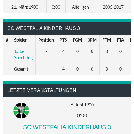
21. März 1900
0:00
Alte ligen
2005-2017
SC WESTFALIA KINDERHAUS 3
#
Spieler
Position
PTS
FGM
3PM
FTM
FTA
F
Torben
-
4
0
0
0
0
Soechting
Gesamt
4
0
0
0
0
LETZTE VERANSTALTUNGEN
6. Juni 1900
0:00
SC WESTFALIA KINDERHAUS 3