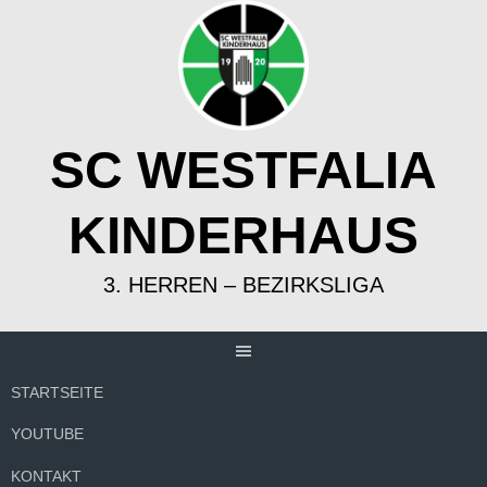
Springe
zum
Inhalt
SC WESTFALIA
KINDERHAUS
3. HERREN – BEZIRKSLIGA
STARTSEITE
YOUTUBE
KONTAKT