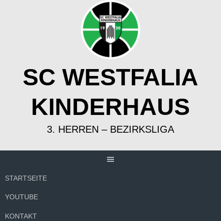
Springe
zum
Inhalt
SC WESTFALIA
KINDERHAUS
3. HERREN – BEZIRKSLIGA
STARTSEITE
YOUTUBE
KONTAKT