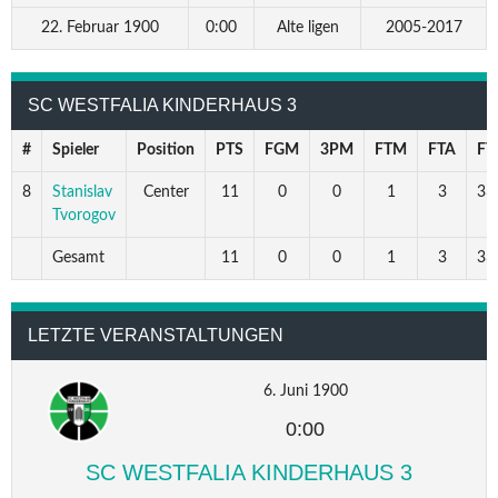
22. Februar 1900
0:00
Alte ligen
2005-2017
SC WESTFALIA KINDERHAUS 3
#
Spieler
Position
PTS
FGM
3PM
FTM
FTA
FT
8
Stanislav
Center
11
0
0
1
3
33
Tvorogov
Gesamt
11
0
0
1
3
33
LETZTE VERANSTALTUNGEN
6. Juni 1900
0:00
SC WESTFALIA KINDERHAUS 3