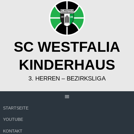
Springe
zum
Inhalt
SC WESTFALIA
KINDERHAUS
3. HERREN – BEZIRKSLIGA
STARTSEITE
YOUTUBE
KONTAKT