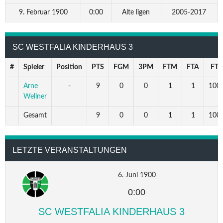
9. Februar 1900
0:00
Alte ligen
2005-2017
SC WESTFALIA KINDERHAUS 3
#
Spieler
Position
PTS
FGM
3PM
FTM
FTA
FT
Arne
-
9
0
0
1
1
100.
Wellner
Gesamt
9
0
0
1
1
100.
LETZTE VERANSTALTUNGEN
6. Juni 1900
0:00
SC WESTFALIA KINDERHAUS 3