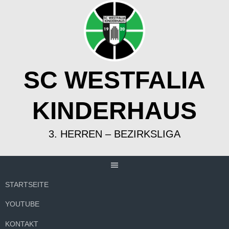
Springe
zum
Inhalt
SC WESTFALIA
KINDERHAUS
3. HERREN – BEZIRKSLIGA
STARTSEITE
YOUTUBE
KONTAKT