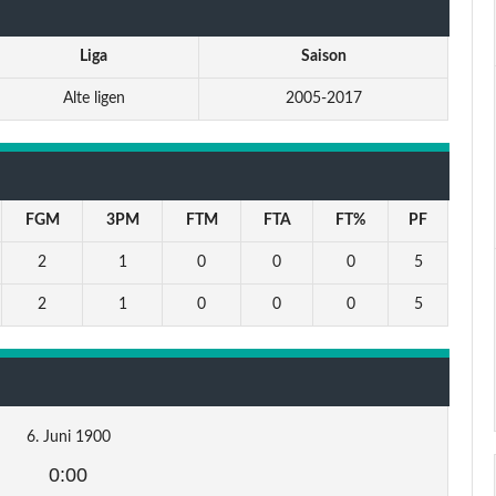
Liga
Saison
Alte ligen
2005-2017
FGM
3PM
FTM
FTA
FT%
PF
2
1
0
0
0
5
2
1
0
0
0
5
6. Juni 1900
0:00