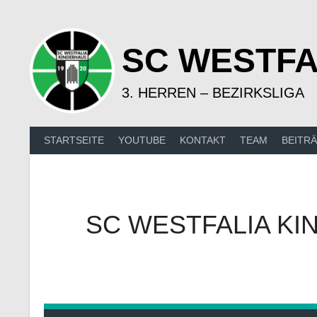
Springe
zum
Inhalt
SC WESTFA
3. HERREN – BEZIRKSLIGA
STARTSEITE
YOUTUBE
KONTAKT
TEAM
BEITR
SC WESTFALIA KI