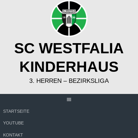
Springe
zum
Inhalt
SC WESTFALIA
KINDERHAUS
3. HERREN – BEZIRKSLIGA
STARTSEITE
YOUTUBE
KONTAKT