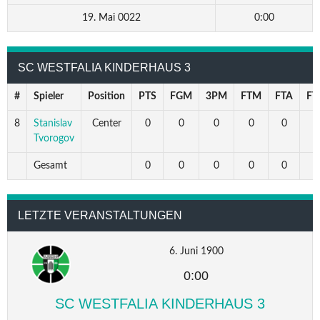
19. Mai 0022
0:00
SC WESTFALIA KINDERHAUS 3
#
Spieler
Position
PTS
FGM
3PM
FTM
FTA
FT
8
Stanislav
Center
0
0
0
0
0
0
Tvorogov
Gesamt
0
0
0
0
0
0
LETZTE VERANSTALTUNGEN
6. Juni 1900
0:00
SC WESTFALIA KINDERHAUS 3