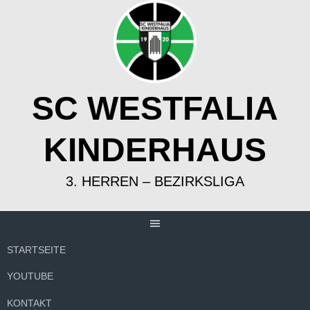
Springe
zum
Inhalt
SC WESTFALIA
KINDERHAUS
3. HERREN – BEZIRKSLIGA
STARTSEITE
YOUTUBE
KONTAKT