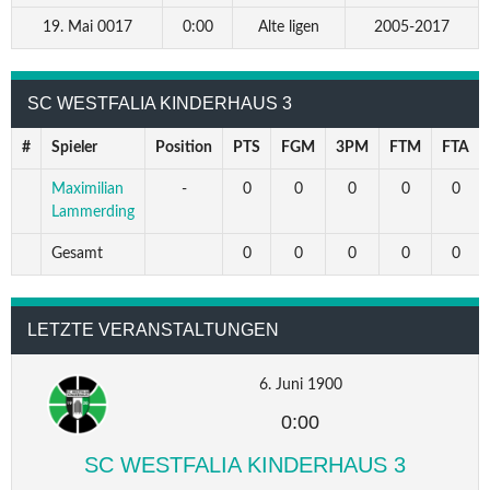
19. Mai 0017
0:00
Alte ligen
2005-2017
SC WESTFALIA KINDERHAUS 3
#
Spieler
Position
PTS
FGM
3PM
FTM
FTA
Maximilian
-
0
0
0
0
0
Lammerding
Gesamt
0
0
0
0
0
LETZTE VERANSTALTUNGEN
6. Juni 1900
0:00
SC WESTFALIA KINDERHAUS 3