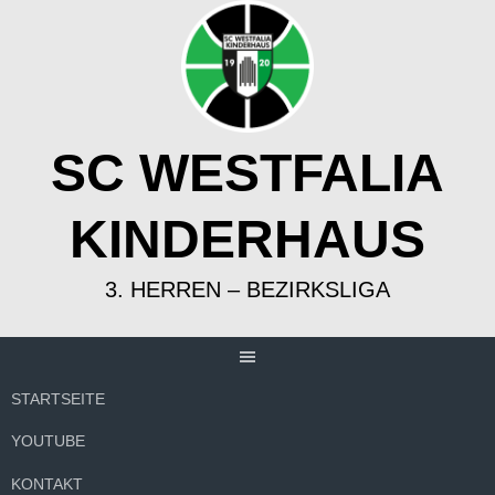
Springe
zum
Inhalt
SC WESTFALIA
KINDERHAUS
3. HERREN – BEZIRKSLIGA
STARTSEITE
YOUTUBE
KONTAKT