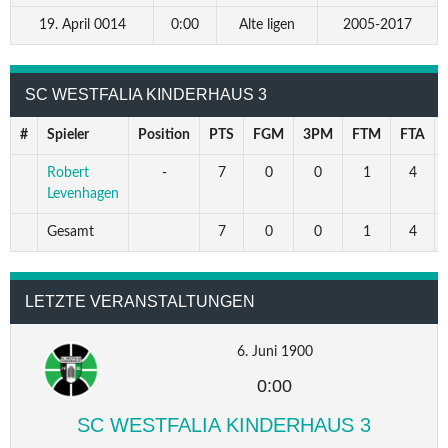
19. April 0014
0:00
Alte ligen
2005-2017
SC WESTFALIA KINDERHAUS 3
#
Spieler
Position
PTS
FGM
3PM
FTM
FTA
Robert
-
7
0
0
1
4
Levenhagen
Gesamt
7
0
0
1
4
LETZTE VERANSTALTUNGEN
6. Juni 1900
0:00
SC WESTFALIA KINDERHAUS 3