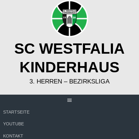
Springe
zum
Inhalt
SC WESTFALIA
KINDERHAUS
3. HERREN – BEZIRKSLIGA
STARTSEITE
YOUTUBE
KONTAKT