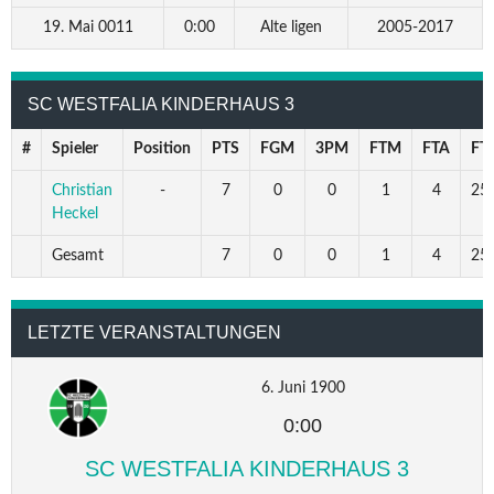
19. Mai 0011
0:00
Alte ligen
2005-2017
SC WESTFALIA KINDERHAUS 3
#
Spieler
Position
PTS
FGM
3PM
FTM
FTA
FT
Christian
-
7
0
0
1
4
25.
Heckel
Gesamt
7
0
0
1
4
25.
LETZTE VERANSTALTUNGEN
6. Juni 1900
0:00
SC WESTFALIA KINDERHAUS 3