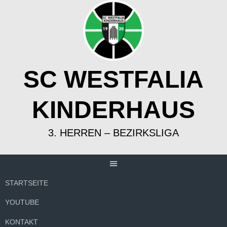
Springe
zum
Inhalt
SC WESTFALIA
KINDERHAUS
3. HERREN – BEZIRKSLIGA
STARTSEITE
YOUTUBE
KONTAKT