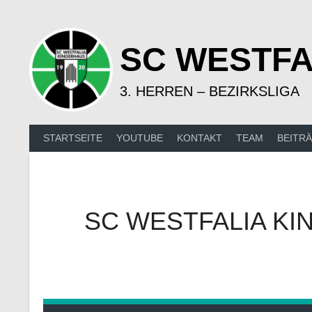
Springe
zum
Inhalt
SC WESTFA
3. HERREN – BEZIRKSLIGA
STARTSEITE
YOUTUBE
KONTAKT
TEAM
BEITR
SC WESTFALIA KI