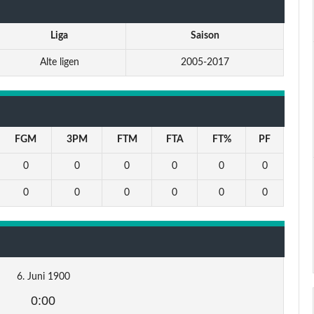
Liga
Saison
Alte ligen
2005-2017
FGM
3PM
FTM
FTA
FT%
PF
0
0
0
0
0
0
0
0
0
0
0
0
6. Juni 1900
0:00