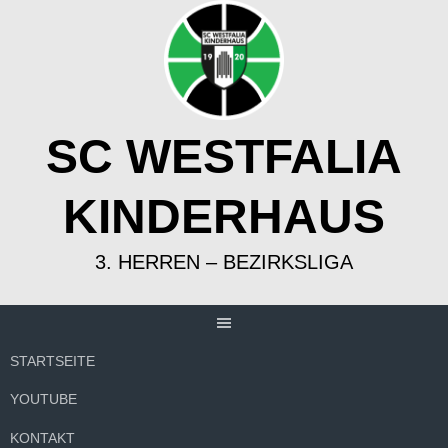
Springe
zum
Inhalt
SC WESTFALIA
KINDERHAUS
3. HERREN – BEZIRKSLIGA
STARTSEITE
YOUTUBE
KONTAKT