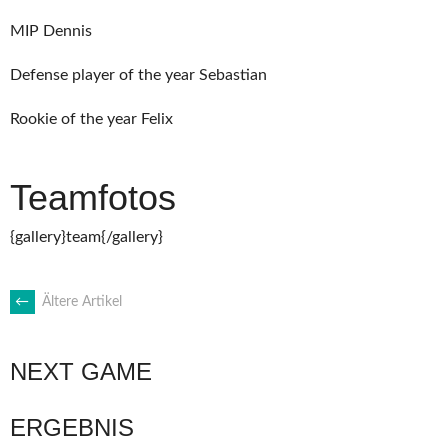
MIP Dennis
Defense player of the year Sebastian
Rookie of the year Felix
Teamfotos
{gallery}team{/gallery}
BEITRAGSNAVIGATION
←
Ältere Artikel
NEXT GAME
ERGEBNIS