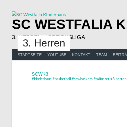
Springe
zum
Inhalt
SC WESTFALIA 
3. HERREN – BEZIRKSLIGA
3. Herren
STARTSEITE
YOUTUBE
KONTAKT
TEAM
BEITR
SCWK3
#kinderhaus #basketball #scwbaskets #münster #3.herren