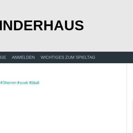
KINDERHAUS
ÄGE
ANMELDEN
WICHTIGES ZUM SPIELTAG
 #3herren #scwk #bball