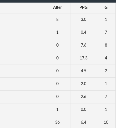
Alter
PPG
G
8
3.0
1
1
0.4
7
0
7.6
8
0
17.3
4
0
4.5
2
0
2.0
1
0
2.6
7
1
0.0
1
36
6.4
10