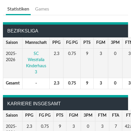
Statistiken
Games
BEZIRKSLIGA
Saison
Mannschaft
PPG
FG PG
PTS
FGM
3PM
FT
2025-
SC
2.3
0.75
9
3
0
3
2026
Westfalia
Kinderhaus
3
Gesamt
-
2.3
0.75
9
3
0
3
KARRIERE INSGESAMT
Saison
PPG
FG PG
PTS
FGM
3PM
FTM
FTA
F
2025-
2.3
0.75
9
3
0
3
7
42.