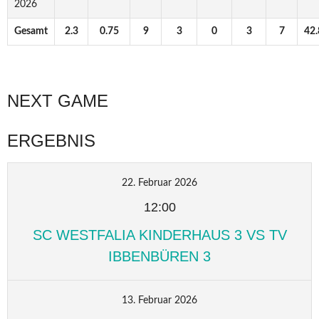
2026
Gesamt
2.3
0.75
9
3
0
3
7
42.
NEXT GAME
ERGEBNIS
22. Februar 2026
12:00
SC WESTFALIA KINDERHAUS 3 VS TV
IBBENBÜREN 3
13. Februar 2026