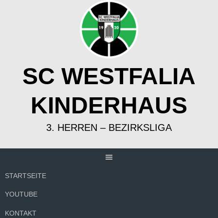
Springe
zum
Inhalt
SC WESTFALIA
KINDERHAUS
3. HERREN – BEZIRKSLIGA
STARTSEITE
YOUTUBE
KONTAKT