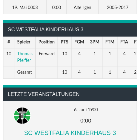
19. Mai 0003
0:00
Alte ligen
2005-2017
SC WESTFALIA KINDERHAUS 3
#
Spieler
Position
PTS
FGM
3PM
FTM
FTA
FT
10
Thomas
Forward
10
4
1
1
4
25
Pfeiffer
Gesamt
10
4
1
1
4
25
LETZTE VERANSTALTUNGEN
6. Juni 1900
0:00
SC WESTFALIA KINDERHAUS 3