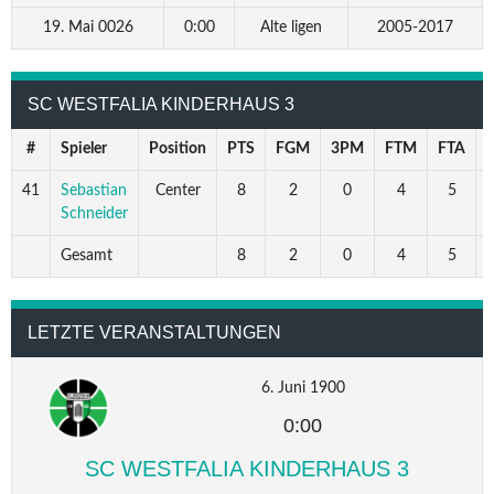
19. Mai 0026
0:00
Alte ligen
2005-2017
SC WESTFALIA KINDERHAUS 3
#
Spieler
Position
PTS
FGM
3PM
FTM
FTA
41
Sebastian
Center
8
2
0
4
5
8
Schneider
Gesamt
8
2
0
4
5
8
LETZTE VERANSTALTUNGEN
6. Juni 1900
0:00
SC WESTFALIA KINDERHAUS 3