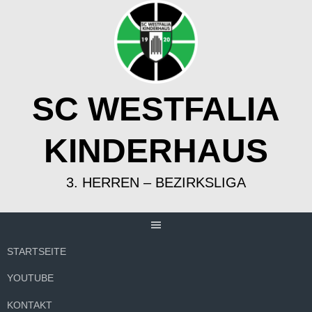
Springe
zum
Inhalt
SC WESTFALIA
KINDERHAUS
3. HERREN – BEZIRKSLIGA
STARTSEITE
YOUTUBE
KONTAKT