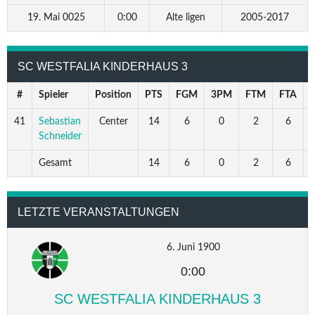
19. Mai 0025
0:00
Alte ligen
2005-2017
SC WESTFALIA KINDERHAUS 3
#
Spieler
Position
PTS
FGM
3PM
FTM
FTA
41
Sebastian
Center
14
6
0
2
6
3
Schneider
Gesamt
14
6
0
2
6
3
LETZTE VERANSTALTUNGEN
6. Juni 1900
0:00
SC WESTFALIA KINDERHAUS 3