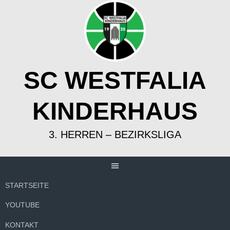
Springe
zum
Inhalt
SC WESTFALIA
KINDERHAUS
3. HERREN – BEZIRKSLIGA
STARTSEITE
YOUTUBE
KONTAKT