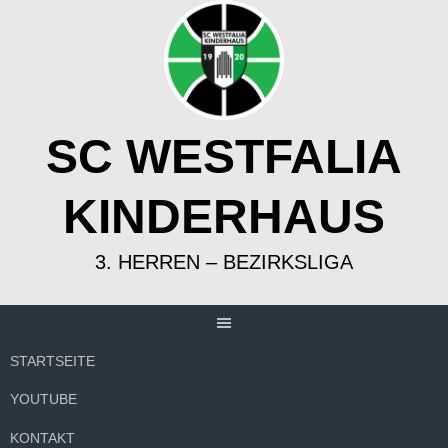
Springe
zum
Inhalt
SC WESTFALIA
KINDERHAUS
3. HERREN – BEZIRKSLIGA
STARTSEITE
YOUTUBE
KONTAKT