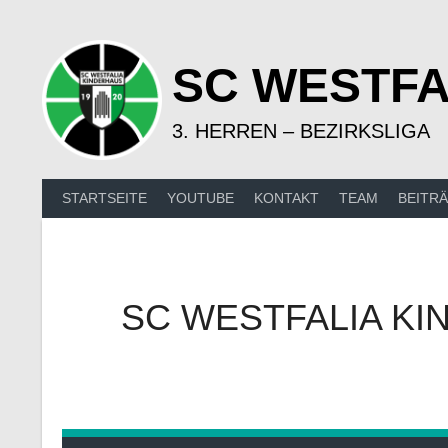
Springe
zum
Inhalt
SC WESTFA
3. HERREN – BEZIRKSLIGA
STARTSEITE
YOUTUBE
KONTAKT
TEAM
BEITR
SC WESTFALIA KI