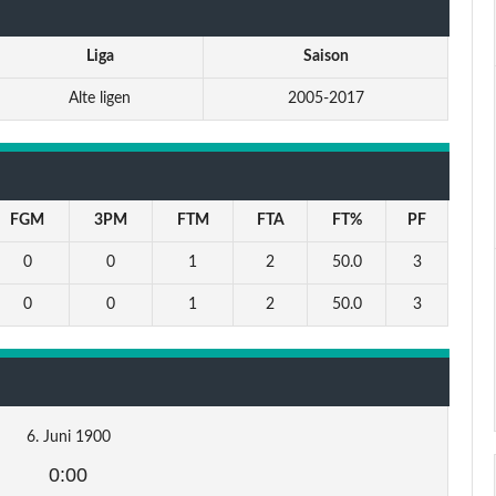
Liga
Saison
Alte ligen
2005-2017
FGM
3PM
FTM
FTA
FT%
PF
0
0
1
2
50.0
3
0
0
1
2
50.0
3
6. Juni 1900
0:00