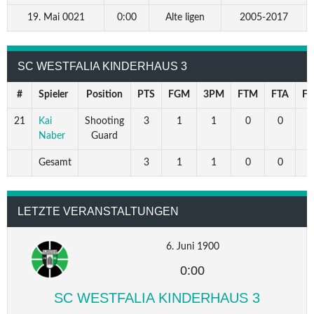
19. Mai 0021
0:00
Alte ligen
2005-2017
SC WESTFALIA KINDERHAUS 3
#
Spieler
Position
PTS
FGM
3PM
FTM
FTA
F
21
Kai
Shooting
3
1
1
0
0
Naber
Guard
Gesamt
3
1
1
0
0
LETZTE VERANSTALTUNGEN
6. Juni 1900
0:00
SC WESTFALIA KINDERHAUS 3