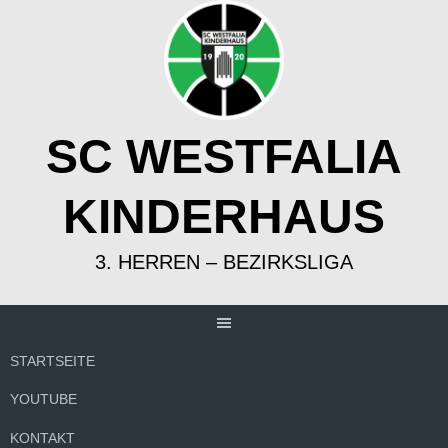
Springe
zum
Inhalt
SC WESTFALIA
KINDERHAUS
3. HERREN – BEZIRKSLIGA
STARTSEITE
YOUTUBE
KONTAKT