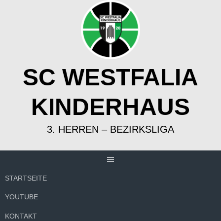
Springe
zum
Inhalt
SC WESTFALIA
KINDERHAUS
3. HERREN – BEZIRKSLIGA
STARTSEITE
YOUTUBE
KONTAKT