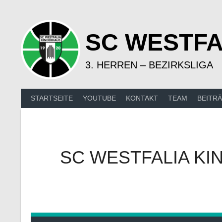
Springe
zum
Inhalt
SC WESTFA
3. HERREN – BEZIRKSLIGA
STARTSEITE
YOUTUBE
KONTAKT
TEAM
BEITR
SC WESTFALIA KI