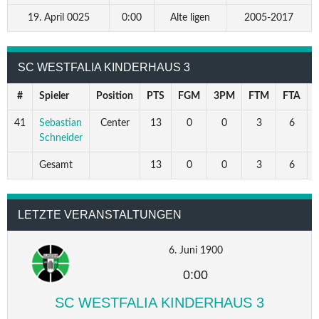
19. April 0025
0:00
Alte ligen
2005-2017
SC WESTFALIA KINDERHAUS 3
#
Spieler
Position
PTS
FGM
3PM
FTM
FTA
41
Sebastian
Center
13
0
0
3
6
5
Schneider
Gesamt
13
0
0
3
6
5
LETZTE VERANSTALTUNGEN
6. Juni 1900
0:00
SC WESTFALIA KINDERHAUS 3