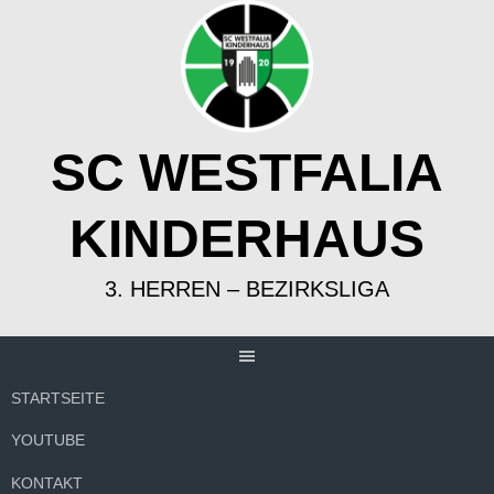
Springe
zum
Inhalt
SC WESTFALIA
KINDERHAUS
3. HERREN – BEZIRKSLIGA
STARTSEITE
YOUTUBE
KONTAKT