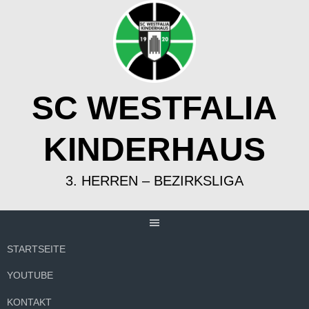
Springe
zum
Inhalt
SC WESTFALIA
KINDERHAUS
3. HERREN – BEZIRKSLIGA
STARTSEITE
YOUTUBE
KONTAKT