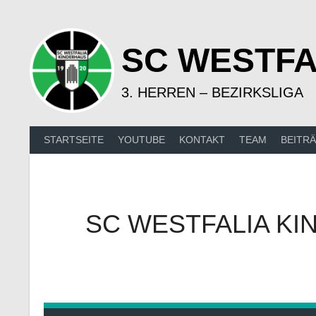
Springe
zum
Inhalt
SC WESTFA
3. HERREN – BEZIRKSLIGA
STARTSEITE
YOUTUBE
KONTAKT
TEAM
BEITR
SC WESTFALIA KI