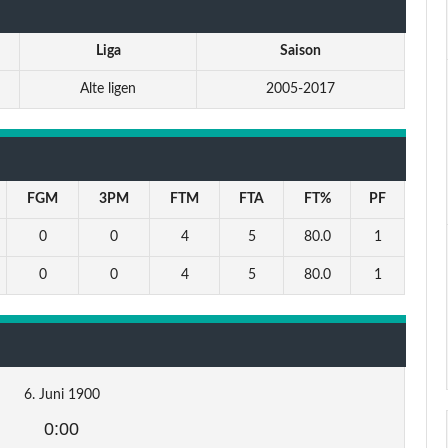
Liga
Saison
Alte ligen
2005-2017
FGM
3PM
FTM
FTA
FT%
PF
0
0
4
5
80.0
1
0
0
4
5
80.0
1
6. Juni 1900
0:00