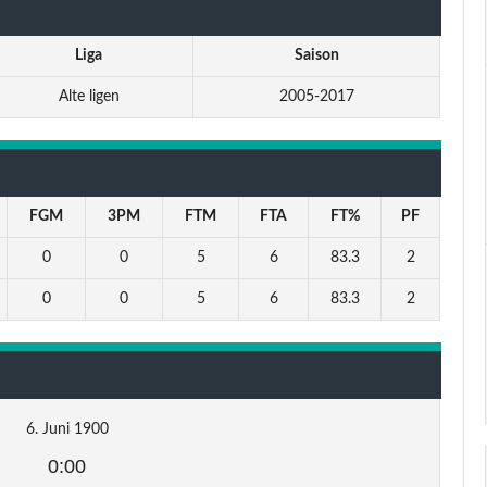
Liga
Saison
Alte ligen
2005-2017
FGM
3PM
FTM
FTA
FT%
PF
0
0
5
6
83.3
2
0
0
5
6
83.3
2
6. Juni 1900
0:00