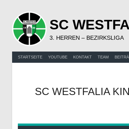
Springe
zum
Inhalt
SC WESTFA
3. HERREN – BEZIRKSLIGA
STARTSEITE
YOUTUBE
KONTAKT
TEAM
BEITR
SC WESTFALIA KI