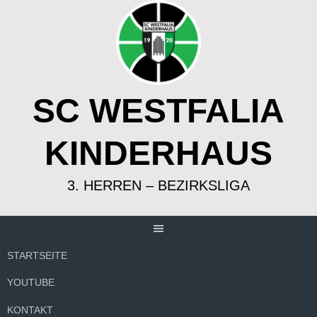
Springe
zum
Inhalt
SC WESTFALIA
KINDERHAUS
3. HERREN – BEZIRKSLIGA
STARTSEITE
YOUTUBE
KONTAKT