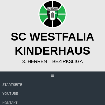
Springe
zum
Inhalt
SC WESTFALIA
KINDERHAUS
3. HERREN – BEZIRKSLIGA
STARTSEITE
YOUTUBE
KONTAKT