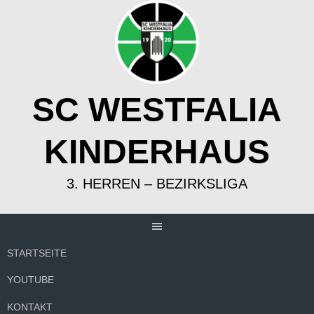
Springe
zum
Inhalt
SC WESTFALIA
KINDERHAUS
3. HERREN – BEZIRKSLIGA
STARTSEITE
YOUTUBE
KONTAKT