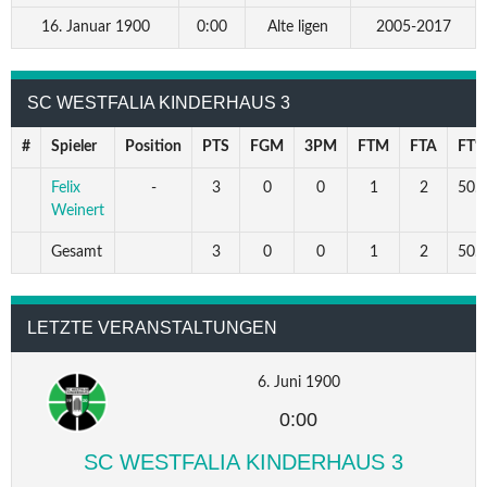
16. Januar 1900
0:00
Alte ligen
2005-2017
SC WESTFALIA KINDERHAUS 3
#
Spieler
Position
PTS
FGM
3PM
FTM
FTA
FT%
Felix
-
3
0
0
1
2
50.0
Weinert
Gesamt
3
0
0
1
2
50.0
LETZTE VERANSTALTUNGEN
6. Juni 1900
0:00
SC WESTFALIA KINDERHAUS 3