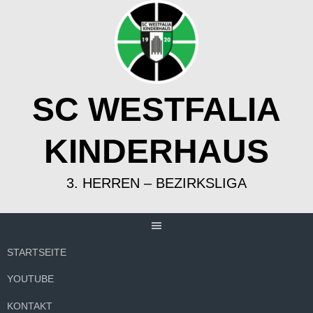
Springe
zum
Inhalt
SC WESTFALIA
KINDERHAUS
3. HERREN – BEZIRKSLIGA
STARTSEITE
YOUTUBE
KONTAKT