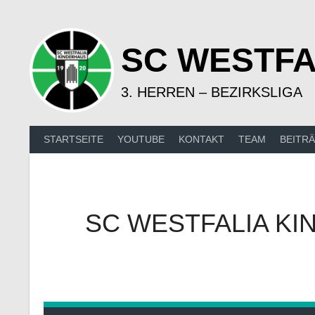
Springe
zum
Inhalt
SC WESTFA
3. HERREN – BEZIRKSLIGA
STARTSEITE
YOUTUBE
KONTAKT
TEAM
BEITR
SC WESTFALIA KI