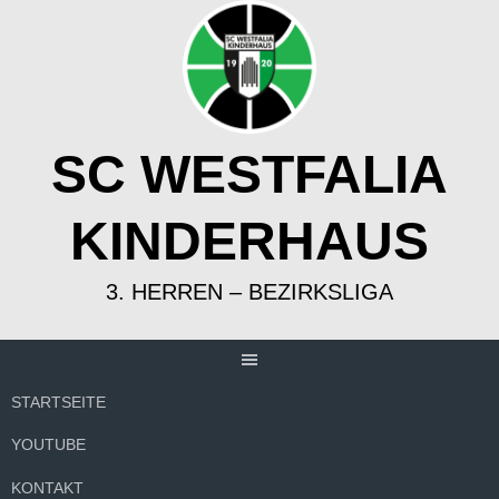
Springe
zum
Inhalt
SC WESTFALIA
KINDERHAUS
3. HERREN – BEZIRKSLIGA
STARTSEITE
YOUTUBE
KONTAKT