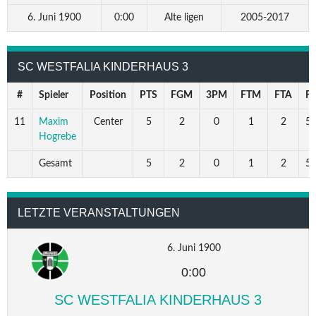
6. Juni 1900
0:00
Alte ligen
2005-2017
SC WESTFALIA KINDERHAUS 3
#
Spieler
Position
PTS
FGM
3PM
FTM
FTA
F
11
Maxim
Center
5
2
0
1
2
50
Hogrebe
Gesamt
5
2
0
1
2
50
LETZTE VERANSTALTUNGEN
6. Juni 1900
0:00
SC WESTFALIA KINDERHAUS 3