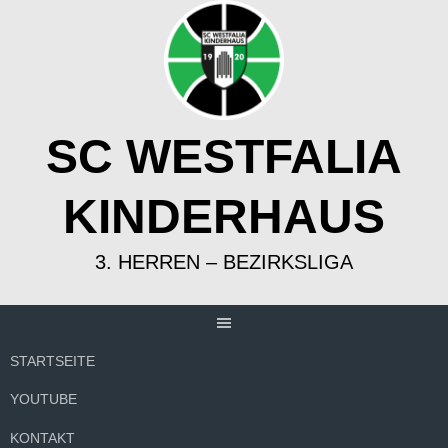
Springe
zum
Inhalt
SC WESTFALIA
KINDERHAUS
3. HERREN – BEZIRKSLIGA
STARTSEITE
YOUTUBE
KONTAKT