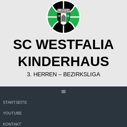
Springe
zum
Inhalt
SC WESTFALIA
KINDERHAUS
3. HERREN – BEZIRKSLIGA
STARTSEITE
YOUTUBE
KONTAKT