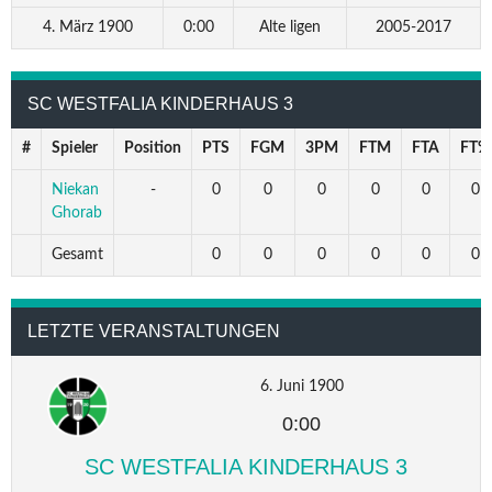
4. März 1900
0:00
Alte ligen
2005-2017
SC WESTFALIA KINDERHAUS 3
#
Spieler
Position
PTS
FGM
3PM
FTM
FTA
FT%
Niekan
-
0
0
0
0
0
0
Ghorab
Gesamt
0
0
0
0
0
0
LETZTE VERANSTALTUNGEN
6. Juni 1900
0:00
SC WESTFALIA KINDERHAUS 3