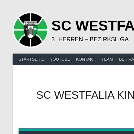
Springe
zum
Inhalt
SC WESTFA
3. HERREN – BEZIRKSLIGA
STARTSEITE
YOUTUBE
KONTAKT
TEAM
BEITR
SC WESTFALIA KI