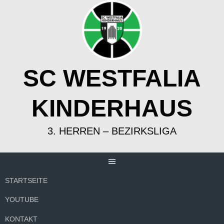
Springe
zum
Inhalt
SC WESTFALIA
KINDERHAUS
3. HERREN – BEZIRKSLIGA
STARTSEITE
YOUTUBE
KONTAKT