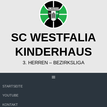
Springe
zum
Inhalt
SC WESTFALIA
KINDERHAUS
3. HERREN – BEZIRKSLIGA
STARTSEITE
YOUTUBE
KONTAKT