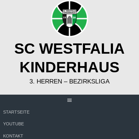
Springe
zum
Inhalt
SC WESTFALIA
KINDERHAUS
3. HERREN – BEZIRKSLIGA
STARTSEITE
YOUTUBE
KONTAKT