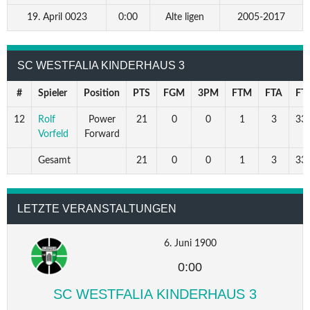
19. April 0023
0:00
Alte ligen
2005-2017
SC WESTFALIA KINDERHAUS 3
#
Spieler
Position
PTS
FGM
3PM
FTM
FTA
FT
12
Rolf
Power
21
0
0
1
3
33.
Vorfeld
Forward
Gesamt
21
0
0
1
3
33.
LETZTE VERANSTALTUNGEN
6. Juni 1900
0:00
SC WESTFALIA KINDERHAUS 3