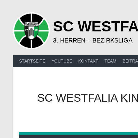
Springe
zum
Inhalt
SC WESTFA
3. HERREN – BEZIRKSLIGA
STARTSEITE
YOUTUBE
KONTAKT
TEAM
BEITR
SC WESTFALIA KI