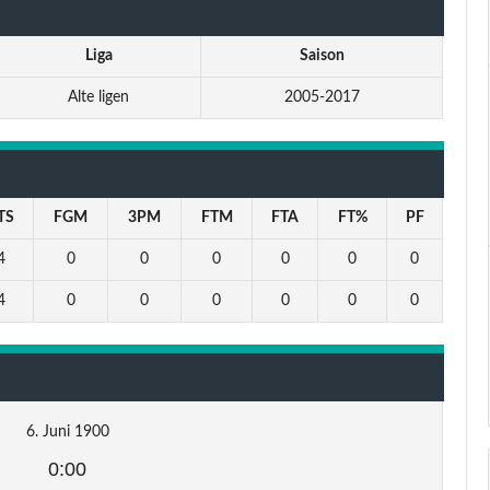
Liga
Saison
Alte ligen
2005-2017
TS
FGM
3PM
FTM
FTA
FT%
PF
4
0
0
0
0
0
0
4
0
0
0
0
0
0
6. Juni 1900
0:00