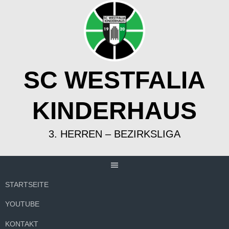
Springe
zum
Inhalt
SC WESTFALIA
KINDERHAUS
3. HERREN – BEZIRKSLIGA
STARTSEITE
YOUTUBE
KONTAKT