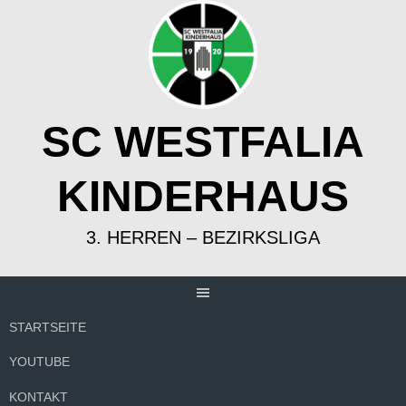
Springe
zum
Inhalt
SC WESTFALIA
KINDERHAUS
3. HERREN – BEZIRKSLIGA
STARTSEITE
YOUTUBE
KONTAKT