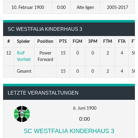
10. Februar 1900
0:00
Alte ligen
2005-2017
SC WESTFALIA KINDERHAUS 3
#
Spieler
Position
PTS
FGM
3PM
FTM
FTA
FT
12
Rolf
Power
15
0
0
2
4
50.
Vorfeld
Forward
Gesamt
15
0
0
2
4
50.
LETZTE VERANSTALTUNGEN
6. Juni 1900
0:00
SC WESTFALIA KINDERHAUS 3