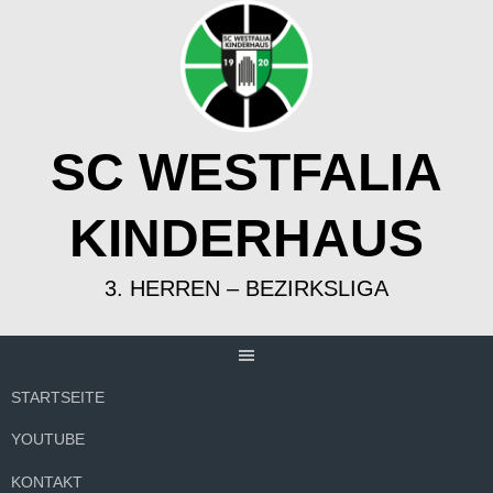
Springe
zum
Inhalt
SC WESTFALIA
KINDERHAUS
3. HERREN – BEZIRKSLIGA
STARTSEITE
YOUTUBE
KONTAKT