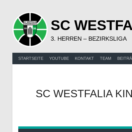
Springe
zum
Inhalt
SC WESTFA
3. HERREN – BEZIRKSLIGA
STARTSEITE
YOUTUBE
KONTAKT
TEAM
BEITR
SC WESTFALIA KI