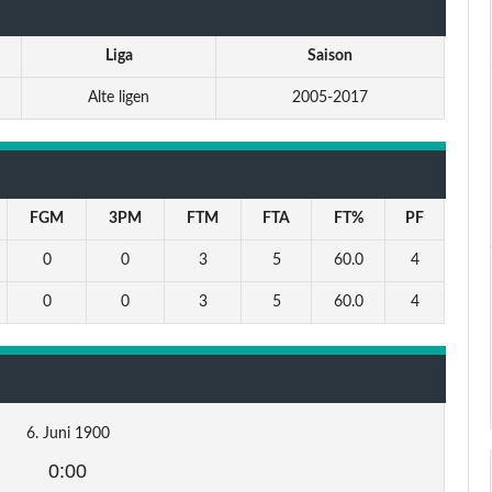
Liga
Saison
Alte ligen
2005-2017
FGM
3PM
FTM
FTA
FT%
PF
0
0
3
5
60.0
4
0
0
3
5
60.0
4
6. Juni 1900
0:00