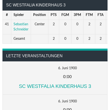
SC WESTFALIA KINDERHAUS 3
#
Spieler
Position
PTS
FGM
3PM
FTM
FTA
41
Sebastian
Center
2
0
0
2
2
1
Schneider
Gesamt
2
0
0
2
2
1
LETZTE VERANSTALTUNGEN
6. Juni 1900
0:00
SC WESTFALIA KINDERHAUS 3
6. Juni 1900
0:00