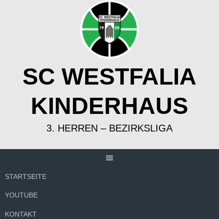
Springe
zum
Inhalt
SC WESTFALIA
KINDERHAUS
3. HERREN – BEZIRKSLIGA
STARTSEITE
YOUTUBE
KONTAKT