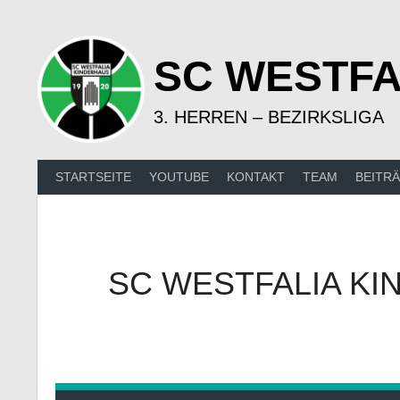
Springe
zum
Inhalt
SC WESTFA
3. HERREN – BEZIRKSLIGA
STARTSEITE
YOUTUBE
KONTAKT
TEAM
BEITR
SC WESTFALIA KI