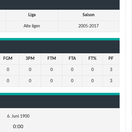
Liga
Saison
Alte ligen
2005-2017
FGM
3PM
FTM
FTA
FT%
PF
0
0
0
0
0
3
0
0
0
0
0
3
6. Juni 1900
0:00